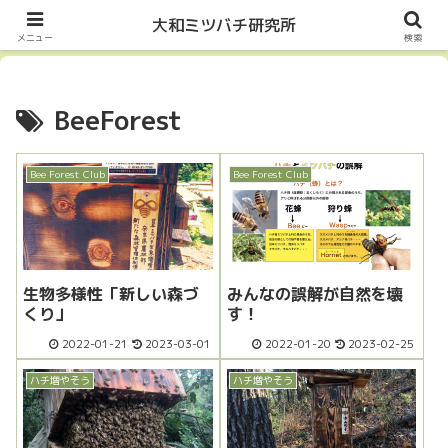
Let it Bee・・・
大和ミツバチ研究所
メニュー
検索
BeeForest
Bee Forest Club
Bee Forest Club
生物多様性「新しい森づ
みんなの誤解が自然を壊
くり」
す！
2022-01-21
2023-03-01
2022-01-20
2023-02-25
ハチ増やそう
ハチ増やそう