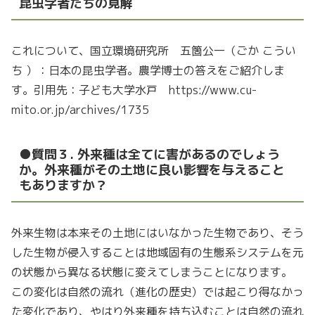
昆虫学者たちの見解
これについて、国立環境研究所 五箇公一（ごか こうい
ち ）：日本の昆虫学者。農学博士の答えをご紹介しま
す。引用先：子ども大学水戸 https://www.cu-
mito.or.jp/archives/1735
●質問３.
外来種は全てに害があるのでしょう
か。外来種がその土地に良い影響を与えること
もありますか？
外来生物は本来その土地にはいなかった生物であり、そう
した生物が侵入することは地域固有の生態系システムを元
の状態から異なる状態に変えてしまうことになります。
この変化は自然の流れ（進化の歴史）では起こり得なかっ
た変化であり、やはり外来種を持ち込むことは自然の流れ