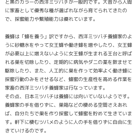
と黒のカラーの西洋ミツバチが一般的です。大昔から人間
に家畜として優秀な種が選ばれながら育てられてきたの
で、採蜜能力や繁殖能力は優れています。
養蜂は「蜂を養う」訳ですから、西洋ミツバチ養蜂家のよ
うに砂糖水をやって女王蜂や働き蜂を増やしたり、女王蜂
が必要以上に増えないように女王蜂が生まれる王台と呼ば
れる巣を切除したり、定期的に病気やダニの薬を飲ませて
駆除したり、また、人工的に巣を作って効率よく働き蜂に
採蜜行動のみをさせるなど、蜂蜜の生産性を高める作業を
家畜の西洋ミツバチ養蜂家は行なっています。
その点、日本ミツバチは養蜂には向いていないようです。
養蜂家の手を借りずに、巣箱などの棲める空間さえあれ
ば、自分たちで巣を作り採蜜して蜂蜜を貯めて生きていま
す。軒下に棲むツバメのように人の手を借りずに自由に生
きていけるのです。