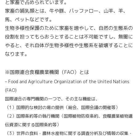
と家畜で占められています。
家畜の哺乳類とは、牛や豚、バッファロー、山羊、羊、
馬、ペットなどです。
生物多様性保護のために家畜を増やして、自然の生態系の
役割を担ってもらおうとすることは不可能ですし、無闇に
やると、それ自体が生物多様性や生態系を破壊することに
なります。
※
国際連合食糧農業機関（FAO）とは
– Food and Agriculture Organization of the United Nations
(FAO)
国際連合の専門機関の一つで、その主な機能は、
（1）国際的な検討の場の提供（総会、国際会議の開催等）
（2）国際条約等の執行機関（国際植物防疫条約、食糧農業植物遺
伝資源に関する国際条約等）
（3）世界の食料・農林水産物に関する調査分析及び情報の収集・