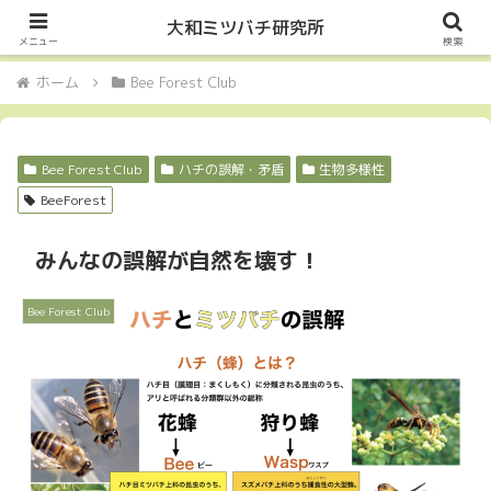
Let it Bee・・・
大和ミツバチ研究所
メニュー
検索
ホーム
Bee Forest Club
Bee Forest Club
ハチの誤解・矛盾
生物多様性
BeeForest
みんなの誤解が自然を壊す！
Bee Forest Club