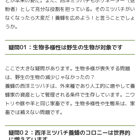
とが本来の姿だ。また、西洋ミツバチもポリネーター（送
粉者）として充分な役割を担っている。そのミツバチがい
なくなったら大変だ！養蜂を広めよう！と言うことでしょ
うか。
疑問01：生物多様性は野生の生物が対象です
ここで大きな疑問があります。生物多様が喪失する問題
は、野生の生物の減少じゃなかったの？
養蜂の西洋ミツバチは、外来種であり人工的に増やして養
蜂家の資産として管理される条件で生存しています。ニワ
トリや豚や羊と同じ家畜です。生物多様性や生態系は、家
畜では補えない問題です。
疑問0２：西洋ミツバチ養蜂のコロニーは世界的
に増えています