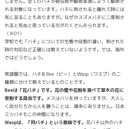
しません。全てのハチが殺虫剤や駆除業者によって駆除さ
れる対象になっています。ハチに刺されると腫れて時には
死に至ることもありますが。なぜかスズメバチに二度刺さ
れると死ぬと思っている方がたくさんおられます。
（※01）
学校でも「ハチ」についての生態や役割の違い、刺された
時の対応など正確には教えていないようです。では、海外
ではどうでしょう。
英語圏では、ハチをBee（ビー）とWasp（ワスプ）の二
種類に分けて教えているとのことです。
Beeは「花バチ」です。花の蜜や花粉を食べて草木の花に
受粉する昆虫です。
メスはハリを持っていますが、大人し
く自分たちから人を襲うことは、滅多にありません。日本
ミツバチもこの仲間になります。
Waspは、「狩バチ」という意味です。
花バチ以外のハチ