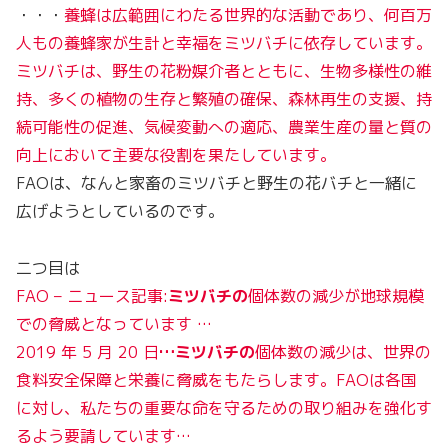
・・・
養蜂は広範囲にわたる世界的な活動であり、何百万
人もの養蜂家が生計と幸福をミツバチに依存しています。
ミツバチは、野生の花粉媒介者とともに、生物多様性の維
持、多くの植物の生存と繁殖の確保、森林再生の支援、持
続可能性の促進、気候変動への適応、農業生産の量と質の
向上において主要な役割を果たしています。
FAOは、なんと家畜のミツバチと野生の花バチと一緒に
広げようとしているのです。
二つ目は
FAO – ニュース記事:
ミツバチの
個体数の減少が地球規模
での脅威となっています …
2019 年 5 月 20 日
…ミツバチの
個体数の減少は、世界の
食料安全保障と栄養に脅威をもたらします。FAOは各国
に対し、私たちの重要な命を守るための取り組みを強化す
るよう要請しています…