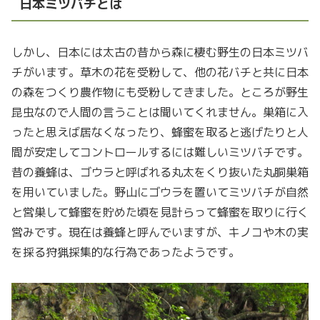
日本ミツバチとは
しかし、日本には太古の昔から森に棲む野生の日本ミツバ
チがいます。草木の花を受粉して、他の花バチと共に日本
の森をつくり農作物にも受粉してきました。ところが野生
昆虫なので人間の言うことは聞いてくれません。巣箱に入
ったと思えば居なくなったり、蜂蜜を取ると逃げたりと人
間が安定してコントロールするには難しいミツバチです。
昔の養蜂は、ゴウラと呼ばれる丸太をくり抜いた丸胴巣箱
を用いていました。野山にゴウラを置いてミツバチが自然
と営巣して蜂蜜を貯めた頃を見計らって蜂蜜を取りに行く
営みです。現在は養蜂と呼んでいますが、キノコや木の実
を採る狩猟採集的な行為であったようです。