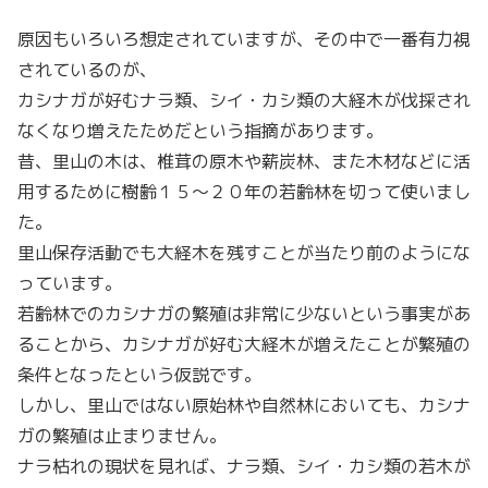
原因もいろいろ想定されていますが、その中で一番有力視
されているのが、
カシナガが好むナラ類、シイ・カシ類の大経木が伐採され
なくなり増えたためだという指摘があります。
昔、里山の木は、椎茸の原木や薪炭林、また木材などに活
用するために樹齢１５〜２０年の若齢林を切って使いまし
た。
里山保存活動でも大経木を残すことが当たり前のようにな
っています。
若齢林でのカシナガの繁殖は非常に少ないという事実があ
ることから、カシナガが好む大経木が増えたことが繁殖の
条件となったという仮説です。
しかし、里山ではない原始林や自然林においても、カシナ
ガの繁殖は止まりません。
ナラ枯れの現状を見れば、ナラ類、シイ・カシ類の若木が