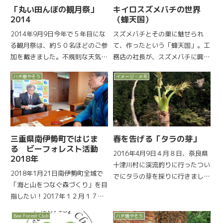
「丸い田んぼの観月祭」
キイロスズメバチの世界
2014
（蜂天国）
2014年9月9日今年で５年目にな
スズメバチとその巣に魅せられ
る観月祭は、約５０名ほどのご参
て、作ったという「蜂天国」。工
加を戴きました。不規則な天気の
務店の社長が、スズメバチに興味
移り変わりの中、雨もなく透き通
を持って・・・駆除の依頼で集め
ハチ増やそう
イメージ・メモ
った空にお月さんが、春日山と高
たスズメバチの巣のコレクション
円山の間からしっかりと顔を出し
をビーフォレスト活動の帰り道、
てくれました。美しかったです
見に行きました。長野県東御市。
ね。琴演奏の田中昌子さん、尺...
蜂天国に入ると、工務店の事務所
の...
三重県南伊勢町ではじま
春を告げる「タラの芽」
る ビーフォレスト活動
2016年4月9日４月８日、奈良県
2018年
十津川村に渓流釣りに行ったつい
2018年1月21日南伊勢町全域で
でにタラの芽を採りに行きまし
「海と山をつなぐ森づくり」を目
た。タラの芽は、採るタイミング
指したい！2017年１２月１７日
が難しい。近くに居れば、見なが
生駒山麓公園でのセミナー、ワー
ら採るタイミングが分かるのです
Bee Forest Club
ハチ増やそう
クショップの後。その晩、熊野市
が、たまにしか行かない十津川村