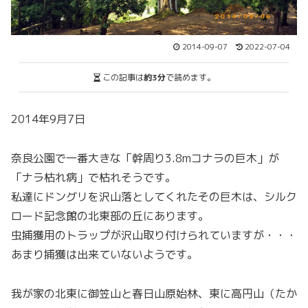
2014-09-07
2022-07-04
この記事は
約3分
で読めます。
2014年9月7日
奈良公園で一番大きな「幹周り3.8mコナラの巨木」が
「ナラ枯れ病」で枯れそうです。
私達にドングリを沢山落としてくれたその巨木は、シルク
ロード記念館の北東部の丘にあります。
虫捕獲用のトラップが沢山取り付けられていますが・・・
あまり捕獲は出来ていないようです。
我が家の北東に御笠山と春日山原始林、東に高円山（たか