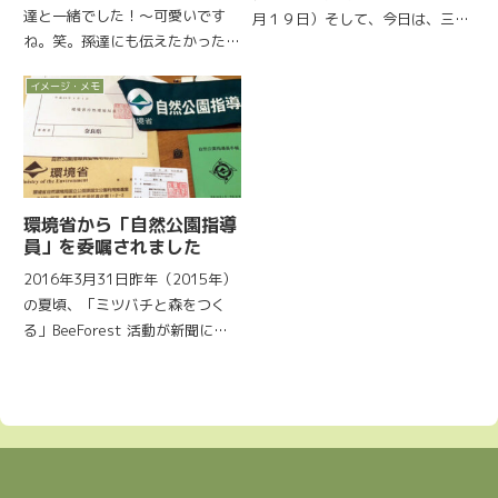
達と一緒でした！〜可愛いです
月１９日）そして、今日は、三重
ね。笑。孫達にも伝えたかったビ
県南牟婁郡御浜町（ミハマチヨ
ーフォレスト活動奈良教育大附属
ウ）の新たな｢ミツバチと森をつ
イメージ・メモ
中学校1、２年生 約40名 特別
くる｣ビーフォレスト候補地を、
授業2019.11.610月28日 ミツ
熊野市のビーフォレスト・クラブ
バチと森をつくる話学校で昼から
会員（田畑さん）と共に下...
2時限方につける...
環境省から「自然公園指導
員」を委嘱されました
2016年3月31日昨年（2015年）
の夏頃、「ミツバチと森をつく
る」BeeForest 活動が新聞に掲
載されたのをご覧になったある方
から連絡があり「自然公園指導
員」に推薦したいのとのことでし
た。実際、何を行うか分からなか
ったのですが、国定...