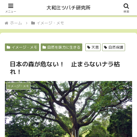
Let it Bee・・・
大和ミツバチ研究所
メニュー
検索
ホーム
イメージ・メモ
イメージ・メモ
自然を味方に生きる
天恵
自然保護
日本の森が危ない！ 止まらないナラ枯
れ！
イメージ・メモ