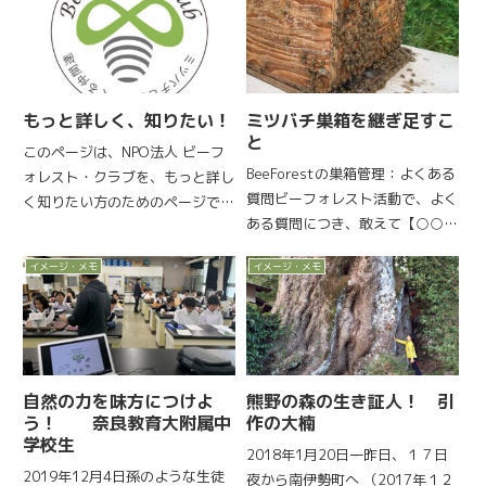
BeeForestの巣箱を積んで、南伊
では・・・。ところが、今回は...
勢へ！2018年１月１８日１１時
から、南伊勢町...
もっと詳しく、知りたい！
ミツバチ巣箱を継ぎ足すこ
と
このページは、NPO法人 ビーフ
BeeForestの巣箱管理：よくある
ォレスト・クラブを、もっと詳し
質問ビーフォレスト活動で、よく
く知りたい方のためのページで
ある質問につき、敢えて【○○○
す。■もっと詳しく、クラブの方
子】さんの質問をモデルとして、
針ビーフォレスト・クラブの概略
イメージ・メモ
イメージ・メモ
返答を書きました。質問巣箱の中
激減している野生のミツバチや花
身を見て、かなり下の方まで巣を
バチを増やす為に、全国の森や農
作っていたので、他の営巣中の巣
園に「ミツバチ巣箱」や「ハチ
箱も同じような状況と思...
宿...
自然の力を味方につけよ
熊野の森の生き証人！ 引
う！ 奈良教育大附属中
作の大楠
学校生
2018年1月20日一昨日、１７日
2019年12月4日孫のような生徒
夜から南伊勢町へ （2017年１２