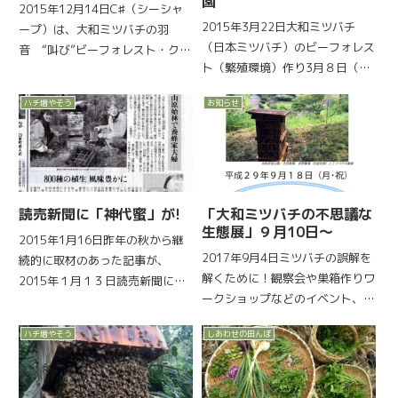
園
2015年12月14日C♯（シーシャ
2015年3月22日大和ミツバチ
ープ）は、大和ミツバチの羽
（日本ミツバチ）のビーフォレス
音 “叫び”ビーフォレスト・クラ
ト（繁殖環境）作り3月８日（ミ
ブのオリジナル「ミツバチと森を
ツバチの日）に奈良県生駒市にあ
つくる会」ビーフォレスト・クラ
ハチ増やそう
お知らせ
る生駒山麓公園でBeeForestセミ
ブでは、大和ミツバチ（ニホンミ
ナーを行いました。その時、参加
ツバチ）が棲めるように森に巣箱
者と一緒に巣箱つくりをしたので
を置く活動をしています。そ...
すが、全部出来なかっ...
読売新聞に「神代蜜」が!
「大和ミツバチの不思議な
生態展」９月10日〜
2015年1月16日昨年の秋から継
2017年9月4日ミツバチの誤解を
続的に取材のあった記事が、
解くために！観察会や巣箱作りワ
2015年１月１３日読売新聞に載
ークショップなどのイベント、お
りましたのでご紹介いたします。
もしろ巣箱の展示もあります。ど
昨年秋から奈良春日大社の「祝式
ハチ増やそう
しあわせの田んぼ
なたでも参加出来ます！会期：平
年造替」として、観月自然農園
成２９年９月１０日(日)～９月２
〈大和ミツバチ研究所〉の「神代
４日(日)会場：奈良県立民俗博物
蜜」を春日大社公式の記念品と