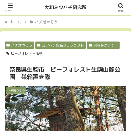
Let it Bee・・・
大和ミツバチ研究所
メニュー
検索
ホーム
ハチ増やそう
ハチ増やそう
ミツバチ巣箱プロジェクト
巣箱あげます！
ビーフォレスト活動
奈良県生駒市 ビーフォレスト生駒山麓公
園 巣箱置き隊
ハチ増やそう