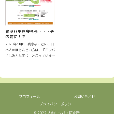
「BeeForest枚岡神社」へ置きに
フォレスト活動」は、激減してい
行きました。「ミツバチが森をつ
る野生の大和ミツバチを増やすた
くる」ことを神社として率先して
めに、日本中の森に巣箱を設置...
取り組んで頂...
ミツバチを守ろう・・・そ
の前に！？
2020年1月8日残念なことに、日
本人のほとんどの方は、「ミツバ
チはみんな同じ」と思っていま
す。マスコミや、映画を作ったり
ミツバチを守ろうと叫んでいる人
でさえ誤解しています。ミツバチ
と誤解だらけの養蜂！？日本には
現在、明治時代にアメリカから...
プロフィール
お問い合わせ
プライバシーポリシー
© 2022 大和ミツバチ研究所.