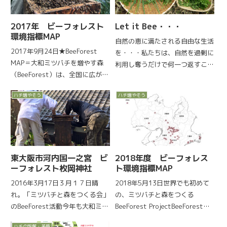
館エントランス（奈良県...
し...
2017年 ビーフォレスト
Let it Bee・・・
環境指標MAP
自然の恵に満たされる自由な生活
2017年9月24日★BeeForest
を・・・私たちは、自然を過剰に
MAP＝大和ミツバチを増やす森
利用し奪うだけで何一つ返すこと
（BeeForest）は、全国に広がり
をしてこなかった。やり放題だか
ます！2017.09ビーフォレスト・
ら、地球上の自然資源や環境が底
ハチ増やそう
ハチ増やそう
クラブの活動成果です。
をつきそうになって・・・だか
（2017.09現在）BeeForest活動
ら、気候変動や環境問題が起きる
とは、大和ミツバチを増やして...
のは当然だと思います。自然を征
服...
東大阪市河内国一之宮 ビ
2018年度 ビーフォレス
ーフォレスト枚岡神社
ト環境指標MAP
2016年3月17日３月１７日晴
2018年5月13日世界でも初めて
れ。「ミツバチと森をつくる会」
の、ミツバチと森をつくる
のBeeForest活動今年も大和ミツ
BeeForest ProjectBeeForest
バチ（ニホンミツバチ）の巣箱を
Project を遂行するための「ビー
ハチの誤解・矛盾