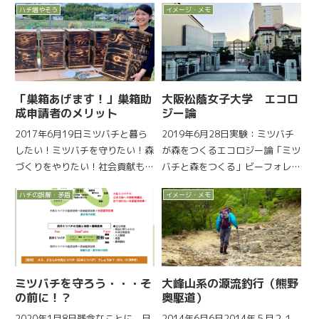
ハチ増やそう
イメージ・メモ
「巣箱あげます！」巣箱助
大阪松蔭女子大学 エコロ
成申請者のメリット
ジー論
2017年6月19日ミツバチと暮ら
2019年6月28日実験：ミツバチ
したい！ミツバチを守りたい！森
が森をつくるエコロジー論「ミツ
づくりをやりたい！社会貢献もし
バチと森をつくる」ビーフォレス
たい！具体的な成果が上がる活動
ト活動を、大阪松蔭女子大学「エ
ハチの誤解・矛盾
イメージ・メモ
をやりたい！ビーフォレスト巣箱
コロジー論」のフィールドワーク
助成を申請をご検討ください！詳
として授業に取り入れられまし
しくは、「巣箱あげます！」巣箱
た。「生態系」を言葉で理解して
助成をご覧下さい。知識や経...
も、なかなか身につきません。...
ミツバチを守ろう・・・そ
大峰山系の源流釣行（熊野
の前に！？
奥駆道）
2020年1月8日残念なことに、日
2014年6月6日2014年５月２１