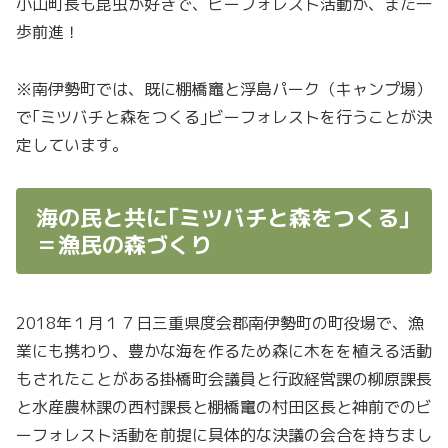
小山町長も昆虫が好きで、ビーフォレスト活動が、また一
歩前進！
※南伊勢町では、既に棚橋竈と浮島パーク（キャンプ場）
で｢ミツバチと森をつくる｣ビーフォレストを行うことが決
定しています。
海の民と共に｢ミツバチと森をつくる｣
＝漁民の森づくり
2018年１月１７日三重県度会郡南伊勢町の町役場で、漁
業にも携わり、豊かな海を作るため森に木をを植える活動
もされたことがある掛橋町会議員と行政経営課の柳原課長
と水産農林課の西村課長と棚橋竃の村田区長と神前でのビ
ーフォレスト活動を前提に具体的な決議の会合を持ちまし