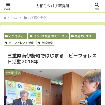
Let it Bee・・・
大和ミツバチ研究所
メニュー
検索
ホーム
ハチ増やそう
ハチ増やそう
ミツバチ巣箱プロジェクト
巣箱あげます！
ビーフォレスト活動
自然保護
三重県南伊勢町ではじまる ビーフォレス
ト活動2018年
ハチ増やそう