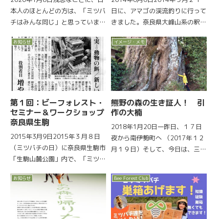
本人のほとんどの方は、「ミツバ
日に、アマゴの渓流釣りに行って
チはみんな同じ」と思っていま
きました。奈良県大峰山系の釈迦
す。マスコミや、映画を作ったり
ヶ岳（標高１８００m）の頂上付
お知らせ
イメージ・メモ
ミツバチを守ろうと叫んでいる人
近の尾根から十津川村の源流部の
でさえ誤解しています。ミツバチ
谷を６００〜７００m下り、そこ
と誤解だらけの養蜂！？日本には
から釣り上がります。だいぶハー
現在、明治時代にアメリカから...
ドなスポーツフィッシング...
第１回：ビーフォレスト・
熊野の森の生き証人！ 引
セミナー＆ワークショップ
作の大楠
奈良県生駒
2018年1月20日一昨日、１７日
2015年3月9日2015年３月８日
夜から南伊勢町へ （2017年１２
（ミツバチの日）に奈良県生駒市
月１９日）そして、今日は、三重
「生駒山麓公園」内で、「ミツバ
県南牟婁郡御浜町（ミハマチヨ
チが森をつくる」〈第１回〉ビー
ウ）の新たな｢ミツバチと森をつ
お知らせ
Bee Forest Club
フォレストセミナーと蜂箱ワーク
くる｣ビーフォレスト候補地を、
ショップを開催しました。主催：
熊野市のビーフォレスト・クラブ
株式会社モンベル、社会福祉法人
会員（田畑さん）と共に下...
青葉仁会、大和ミツバチ研...