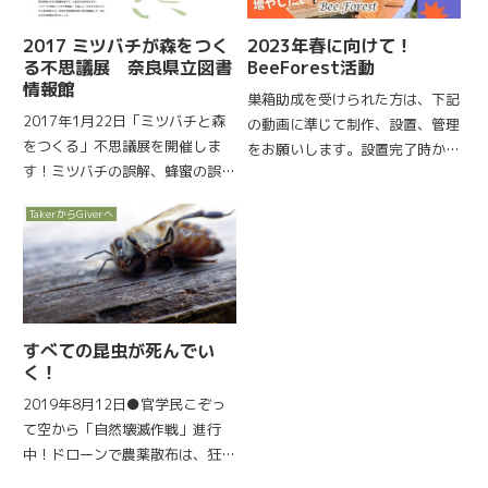
2017 ミツバチが森をつく
2023年春に向けて！
る不思議展 奈良県立図書
BeeForest活動
情報館
巣箱助成を受けられた方は、下記
2017年1月22日「ミツバチと森
の動画に準じて制作、設置、管理
をつくる」不思議展を開催しま
をお願いします。設置完了時か
す！ミツバチの誤解、蜂蜜の誤
ら、巣箱管理報告を定期的に正会
解、ミツバチと森の不思
員Facebookにアップして下さ
TakerからGiverへ
議・・・！小学生から大人まで、
い。よろしくお願いします。巣箱
そして里山活動や、森作り、環境
助成会員向け動画一覧ビーフォレ
保護活動の専門家までを対象とし
スト活動によって、生物多様性...
た、分かりやすい内容となってい
ます。会...
すべての昆虫が死んでい
く！
2019年8月12日●官学民こぞっ
て空から「自然壊滅作戦」進行
中！ドローンで農薬散布は、狂気
の沙汰！！やめてェ〜！これはイ