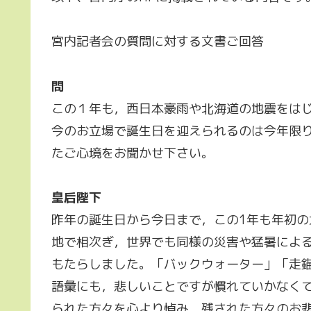
宮内記者会の質問に対する文書ご回答
問
この１年も，西日本豪雨や北海道の地震をは
今のお立場で誕生日を迎えられるのは今年限
たご心境をお聞かせ下さい。
皇后陛下
昨年の誕生日から今日まで，この1年も年初
地で相次ぎ，世界でも同様の災害や猛暑によ
もたらしました。「バックウォーター」「走
語彙にも，悲しいことですが慣れていかなく
られた方々を心より悼み，残された方々のお