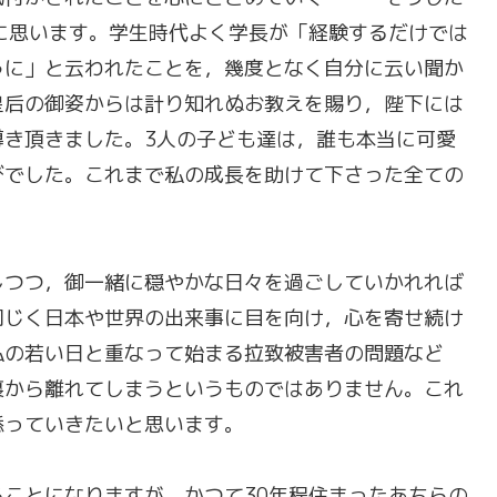
に思います。学生時代よく学長が「経験するだけでは
うに」と云われたことを，幾度となく自分に云い聞か
皇后の御姿からは計り知れぬお教えを賜り，陛下には
導き頂きました。3人の子ども達は，誰も本当に可愛
びでした。これまで私の成長を助けて下さった全ての
しつつ，御一緒に穏やかな日々を過ごしていかれれば
同じく日本や世界の出来事に目を向け，心を寄せ続け
私の若い日と重なって始まる拉致被害者の問題など
裏から離れてしまうというものではありません。これ
添っていきたいと思います。
ことになりますが，かつて30年程住まったあちらの