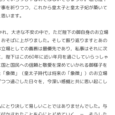
き事を祈りつつ，これから皇太子と皇太子妃が築いて
と思います。
かれ，大きな不安の中で，ただ陛下の御自身のお立場
，おそばに上がりました。そして振り返りますとあの
お立場としての義務は最優先であり，私事はそれに次
，陛下はこの60年に近い年月を過ごしていらっしゃ
に国と国民への信頼と敬愛を深めていかれる御様子を
た「象徴」（皇太子時代は将来の「象徴」）のお立場
げつつ過ごした日々を，今深い感慨と共に思い起こし
私にとり決して易しいことではありませんでした。与
気付かされたことを心にとどめていく － そうした