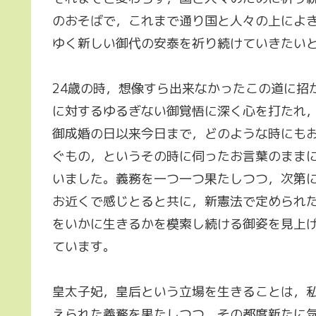
のおそばで，これまで通り国と人々の上によ
ゆく新しい御代の安泰を祈り続けていきたい
24歳の時，想像すら出来なかったこの道に招
に対するゆるぎない御覚悟に深く心を打たれ
御成婚の日以来今日まで，どのような時にも
ぐもの，というその時に伺ったお言葉のままに
いました。義務を一つ一つ果たしつつ，次第
お近くで感じとると共に，新憲法で定められ
をいかに生きるかを模索し続ける御姿を見上
ています。
皇太子妃，皇后という立場を生きることは，
えられた義務を果たしつつ，その都度新たに