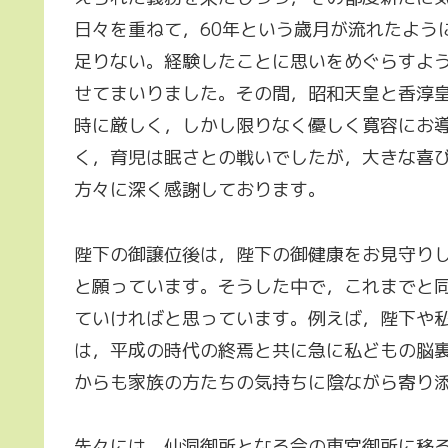
日々を重ねて，60年という歳月が流れたよう
足りない。経験したことに思いをめぐらすよ
せてまいりました。その間，昭和天皇と香淳
時に厳しく，しかし限りなく優しく寛容にお
く，育児は眠さとの戦いでしたが，大きな喜
方々に深く感謝しております。
陛下の御譲位後は，陛下の御健康をお見守り
と願っています。そうした中で，これまでと
ていければと思っています。例えば，陛下や
は，平成の時代の終焉と共に急に私どもの脳
からも家族の方たちの気持ちに陰ながら寄り
先々には，仙洞御所となる今の東宮御所に移る