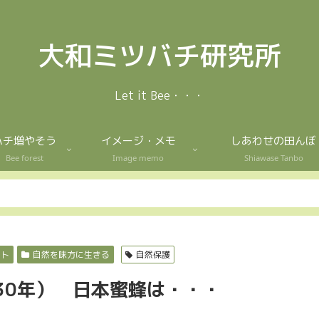
大和ミツバチ研究所
Let it Bee・・・
ハチ増やそう
イメージ・メモ
しあわせの田んぼ
Bee forest
Image memo
Shiawase Tanbo
クト
自然を味方に生きる
自然保護
30年） 日本蜜蜂は・・・