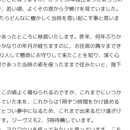
り，若い頃，よくその窓から夕焼けを見ていました。
したらどんなに懐かしく当時を思い起こす事と思いま
であったところに移居いたします。昨年，何年ぶりか
りかなりの年月が経ちますのに，お住居の隅々までき
妻2人して懸命にお守りして来たことを知り，深く心
邸であった当時の姿を保ったままで住みたいと，陛下
とこの頃よく尋ねられるのですが，これまでにいつか
っていた本を，これからは1冊ずつ時間をかけ読める
すとつい夢中になるため，これまで出来るだけ遠ざけ
す。ジーヴスも2，3冊待機しています。
け，マクワウリを作ってみたいと思っています。こち