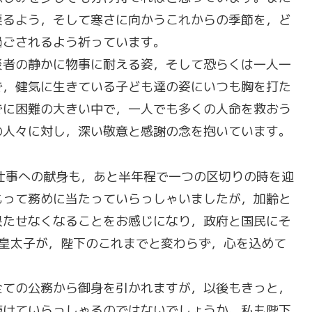
戻るよう，そして寒さに向かうこれからの季節を，ど
過ごされるよう祈っています。
災者の静かに物事に耐える姿，そして恐らくは一人一
で，健気に生きている子ども達の姿にいつも胸を打た
でに困難の大きい中で，一人でも多くの人命を救おう
の人々に対し，深い敬意と感謝の念を抱いています。
仕事への献身も，あと半年程で一つの区切りの時を迎
もって務めに当たっていらっしゃいましたが，加齢と
果たせなくなることをお感じになり，政府と国民にそ
は皇太子が，陛下のこれまでと変わらず，心を込めて
全ての公務から御身を引かれますが，以後もきっと，
続けていらっしゃるのではないでしょうか。私も陛下