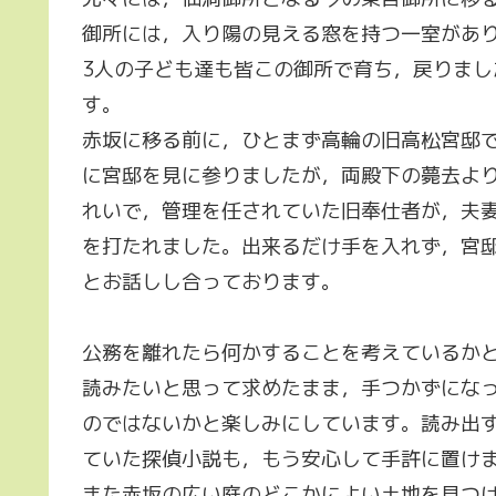
御所には，入り陽の見える窓を持つ一室があ
3人の子ども達も皆この御所で育ち，戻りま
す。
赤坂に移る前に，ひとまず高輪の旧高松宮邸
に宮邸を見に参りましたが，両殿下の薨去よ
れいで，管理を任されていた旧奉仕者が，夫
を打たれました。出来るだけ手を入れず，宮
とお話しし合っております。
公務を離れたら何かすることを考えているか
読みたいと思って求めたまま，手つかずにな
のではないかと楽しみにしています。読み出
ていた探偵小説も，もう安心して手許に置けま
また赤坂の広い庭のどこかによい土地を見つ