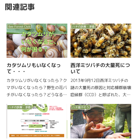
関連記事
Bee Forest Club
ハチの誤解・矛盾
カタツムリもいなくなっ
西洋ミツバチの大量死につ
て・・・
いて
カタツムリがいなくなったら？ク
2013年9月12日西洋ミツバチの
マがいなくなったら？野生の花バ
謎の大量死の原因と対応蜂群崩壊
チがいなくなったら？どうなる？
症候群（CCD）と呼ばれた、大量
カタツムリがいなくなってき
のミツバチが失踪する現象です。
ハチの誤解・矛盾
ハチ増やそう
た・・・カタツムリ、どこへ？
2006年頃からアメリカを中心に
近畿では半数が絶滅危機―市街地
ヨーロッパ、日本と世界中で問題
化や乾燥原因と識者→2024年07
になっています。これを謎の大量
月私たちが過剰に自然を破壊を
死として、その原因は不...
し...