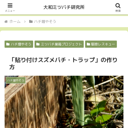
Let it Bee・・・
大和ミツバチ研究所
メニュー
検索
ホーム
ハチ増やそう
ハチ増やそう
ミツバチ巣箱プロジェクト
駆除レスキュー
「貼り付けスズメバチ・トラップ」の作り
方
ハチ増やそう