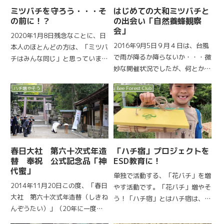
ミツバチを守ろう・・・そ
はじめての大和ミツバチと
の前に！？
の出会い「自然養蜂観察
会」
2020年1月8日残念なことに、日
2016年9月5日９月４日は、台風
本人のほとんどの方は、「ミツバ
で雨が降るか降らないか・・・微
チはみんな同じ」と思っていま
妙な開催状況でしたが、何とから
す。マスコミや、映画を作ったり
っと天気！今回の観察会は、大和
ミツバチを守ろうと叫んでいる人
ハチ増やそう
Bee Forest Club
ミツバチ（ニホンミツバチ）と触
でさえ誤解しています。ミツバチ
れ合う体験！です。元気に飛んで
と誤解だらけの養蜂！？日本には
いくミツバチたち。蜂蜜を薄めた
現在、明治時代にアメリカから...
液を手に付けて、ミツバチを...
春日大社 第六十次式年造
「ハチ宿」プロジェクトを
替 奉祝 公式記念品「神
ESD教育に！
代蜜」
単独で活動する、「花バチ」を増
2014年11月20日この度、「春日
やす活動です。「花バチ」増やそ
大社 第六十次式年造替（しきね
う！「ハチ宿」とはハチ宿は、川
んぞうたい）」（20年に一度執
辺や湖の岸辺に生えるヨシや笹、
り行われる社殿の修築大事業）に
細い竹などを切って束ねてセット