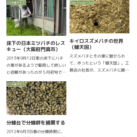
ハチ増やそう
Bee Forest Club
ご協力するために観月自然農園
します。そして、森や農園、家の
〈大和ミツバチ研究所〉の「神代
周りにぶら下げていると春夏秋冬
蜜」を春日大社の「奉祝 公式記
に花の蜜や花粉を食べる「花バ
念品特設売店」にて販売する...
チ...
キイロスズメバチの世界
床下の日本ミツバチのレス
（蜂天国）
キュー（大阪府門真市）
スズメバチとその巣に魅せられ
2013年9月12日家の床下にハチ
て、作ったという「蜂天国」。工
の巣があるようで駆除して欲しい
務店の社長が、スズメバチに興味
と依頼があったのが５月初旬でし
を持って・・・駆除の依頼で集め
た。養蜂と田んぼ、畑の準備やら
たスズメバチの巣のコレクション
ハチ増やそう
忙しくて、門真市まですぐに対応
をビーフォレスト活動の帰り道、
できないです。待っていただいた
見に行きました。長野県東御市。
ら行きますが・・・。で、お伺い
蜂天国に入ると、工務店の事務所
できたのが９月２日の雨の日...
の...
分蜂台で分蜂群を捕獲する
2012年6月3日春の分蜂時期に、