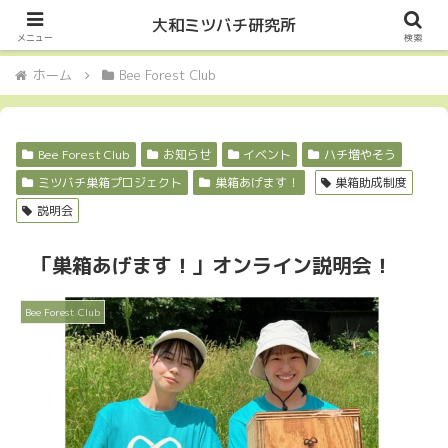
Let it Bee・・・
大和ミツバチ研究所
メニュー
検索
ホーム
Bee Forest Club
Bee Forest Club
お知らせ
イベント
ハチ増やそう
ミツバチ巣箱プロジェクト
巣箱あげます！
巣箱助成制度
説明会
「巣箱あげます！」オンライン説明会！
Bee Forest Club